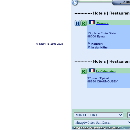
------------
Hotels | Restaura
Mercure
13, place Emile Stein
88000 Epinal
NEFTIS
Komfort
©
1998-2010
In der Nähe
------------
Hotels | Restaura
Le Calmosien
37, rue d'Epinal
88390 CHAUMOUSEY