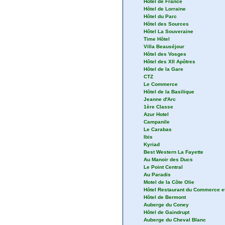
Hôtel de France
Hôtel de Lorraine
Hôtel du Parc
Hôtel des Sources
Hôtel La Souveraine
Time Hôtel
Villa Beauséjour
Hôtel des Vosges
Hôtel des XII Apôtres
Hôtel de la Gare
CTZ
Le Commerce
Hôtel de la Basilique
Jeanne d'Arc
1ère Classe
Azur Hotel
Campanile
Le Carabas
Ibis
Kyriad
Best Western La Fayette
Au Manoir des Ducs
Le Point Central
Au Paradis
Motel de la Côte Olie
Hôtel Restaurant du Commerce et
Hôtel de Bermont
Auberge du Coney
Hôtel de Gaindrupt
Auberge du Cheval Blanc