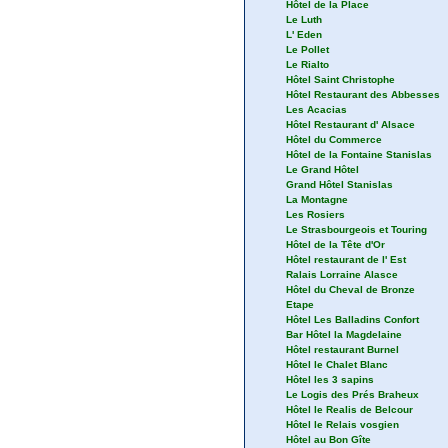
Hôtel de la Place
Le Luth
L' Eden
Le Pollet
Le Rialto
Hôtel Saint Christophe
Hôtel Restaurant des Abbesses
Les Acacias
Hôtel Restaurant d' Alsace
Hôtel du Commerce
Hôtel de la Fontaine Stanislas
Le Grand Hôtel
Grand Hôtel Stanislas
La Montagne
Les Rosiers
Le Strasbourgeois et Touring
Hôtel de la Tête d'Or
Hôtel restaurant de l' Est
Ralais Lorraine Alasce
Hôtel du Cheval de Bronze
Etape
Hôtel Les Balladins Confort
Bar Hôtel la Magdelaine
Hôtel restaurant Burnel
Hôtel le Chalet Blanc
Hôtel les 3 sapins
Le Logis des Prés Braheux
Hôtel le Realis de Belcour
Hôtel le Relais vosgien
Hôtel au Bon Gîte