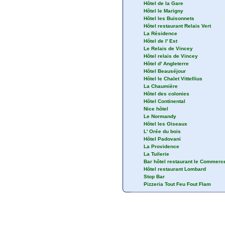
Hôtel de la Gare
Hôtel le Marigny
Hôtel les Buisonnets
Hôtel restaurant Relais Vert
La Résidence
Hôtel de l' Est
Le Relais de Vincey
Hôtel relais de Vincey
Hôtel d' Angleterre
Hôtel Beauséjour
Hôtel le Chalet Vittellius
La Chaumière
Hôtel des colonies
Hôtel Continental
Nice hôtel
Le Normandy
Hôtel les Oiseaux
L' Orée du bois
Hôtel Padovani
La Providence
La Tuilerie
Bar hôtel restaurant le Commerc
Hôtel restaurant Lombard
Stop Bar
Pizzeria Tout Feu Fout Flam