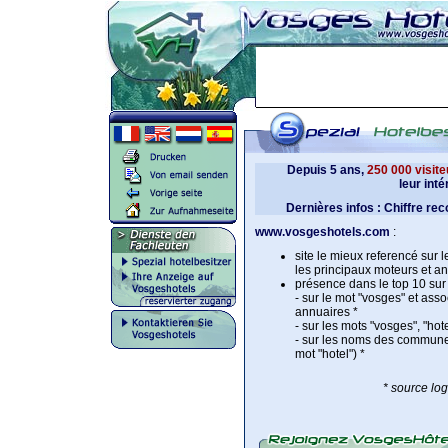
Depuis 5 ans,
250 000
visite
leur int
Dernières infos : Chiffre re
www.vosgeshotels.com
:
site le mieux referencé sur 
les principaux moteurs et an
présence dans le top 10 sur 
- sur le mot "vosges" et ass
annuaires *
- sur les mots "vosges", "hot
- sur les noms des commune
mot "hotel") *
* source log