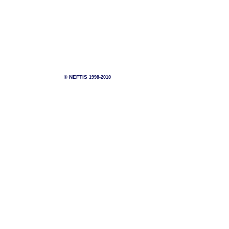
NEFTIS
©
1998-2010