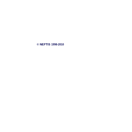
NEFTIS
©
1998-2010