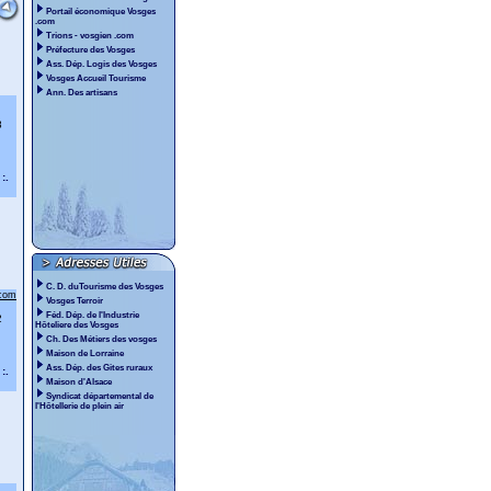
Portail économique Vosges
.com
Trions - vosgien .com
Préfecture des Vosges
Ass. Dép. Logis des Vosges
Vosges Accueil Tourisme
Ann. Des artisans
8
:.
C. D. duTourisme des Vosges
.com
Vosges Terroir
Féd. Dép. de l'Industrie
2
Hôteliere des Vosges
Ch. Des Métiers des vosges
Maison de Lorraine
Ass. Dép. des Gites ruraux
:.
Maison d'Alsace
Syndicat départemental de
l'Hôtellerie de plein air