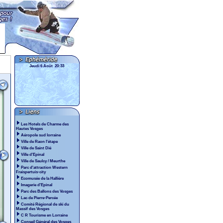
Jeudi 6 Août 20:33
Les Hotels de Charme des
Hautes Vosges
Aéropole sud lorraine
Ville de Raon l'étape
Ville de Saint Dié
Ville d'Epinal
Ville de Saulcy / Meurthe
Parc d'attraction Western
Fraispertuis-city
Ecomusée de la Hallière
Imagerie d'Epinal
Parc des Ballons des Vosges
Lac de Pierre-Percée
Comité Régional de ski du
Massif des Vosges
C R Tourisme en Lorraine
Conseil Général des Vosges