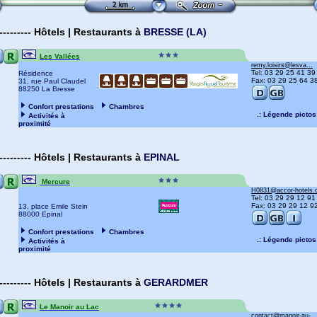
---------
Hôtels | Restaurants
à
BRESSE (LA)
Les Vallées
remy.loisirs@lesva...
Tel: 03 29 25 41 39
Résidence
Fax: 03 29 25 64 3
31, rue Paul Claudel
88250 La Bresse
Confort prestations
Chambres
.: Légende pictos 
Activités à
proximité
---------
Hôtels | Restaurants
à
EPINAL
Mercure
H0831@accor-hotels
Tel: 03 29 29 12 91
Fax: 03 29 29 12 9
13, place Emile Stein
88000 Epinal
Confort prestations
Chambres
.: Légende pictos 
Activités à
proximité
---------
Hôtels | Restaurants
à
GERARDMER
Le Manoir au Lac
contact@manoir-au-...