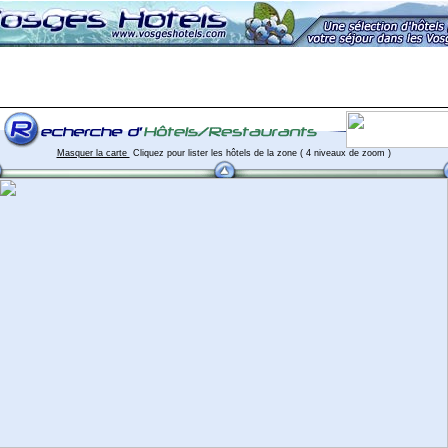
Masquer la carte
Cliquez pour lister les hôtels de la zone ( 4 niveaux de zoom )