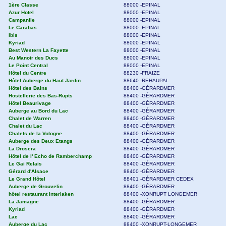
1ère Classe
88000 -EPINAL
Azur Hotel
88000 -EPINAL
Campanile
88000 -EPINAL
Le Carabas
88000 -EPINAL
Ibis
88000 -EPINAL
Kyriad
88000 -EPINAL
Best Western La Fayette
88000 -EPINAL
Au Manoir des Ducs
88000 -EPINAL
Le Point Central
88000 -EPINAL
Hôtel du Centre
88230 -FRAIZE
Hôtel Auberge du Haut Jardin
88640 -REHAUPAL
Hôtel des Bains
88400 -GÉRARDMER
Hostellerie des Bas-Rupts
88400 -GÉRARDMER
Hôtel Beaurivage
88400 -GÉRARDMER
Auberge au Bord du Lac
88400 -GÉRARDMER
Chalet de Warren
88400 -GÉRARDMER
Chalet du Lac
88400 -GÉRARDMER
Chalets de la Vologne
88400 -GÉRARDMER
Auberge des Deux Etangs
88400 -GÉRARDMER
La Drosera
88400 -GÉRARDMER
Hôtel de l' Echo de Ramberchamp
88400 -GÉRARDMER
Le Gai Relais
88400 -GÉRARDMER
Gérard d'Alsace
88400 -GÉRARDMER
Le Grand Hôtel
88401 -GÉRARDMER CEDEX
Auberge de Grouvelin
88400 -GÉRARDMER
hôtel restaurant Interlaken
88400 -XONRUPT LONGEMER
La Jamagne
88400 -GÉRARDMER
Kyriad
88400 -GÉRARDMER
Lac
88400 -GÉRARDMER
Auberge du Lac
88400 -XONRUPT-LONGEMER