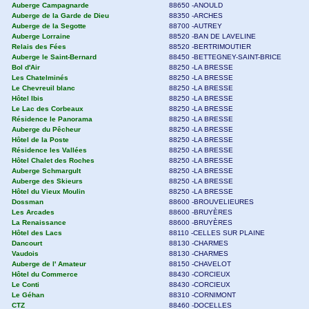
Auberge Campagnarde
88650 -ANOULD
Auberge de la Garde de Dieu
88350 -ARCHES
Auberge de la Segotte
88700 -AUTREY
Auberge Lorraine
88520 -BAN DE LAVELINE
Relais des Fées
88520 -BERTRIMOUTIER
Auberge le Saint-Bernard
88450 -BETTEGNEY-SAINT-BRICE
Bol d'Air
88250 -LA BRESSE
Les Chatelminés
88250 -LA BRESSE
Le Chevreuil blanc
88250 -LA BRESSE
Hôtel Ibis
88250 -LA BRESSE
Le Lac des Corbeaux
88250 -LA BRESSE
Résidence le Panorama
88250 -LA BRESSE
Auberge du Pêcheur
88250 -LA BRESSE
Hôtel de la Poste
88250 -LA BRESSE
Résidence les Vallées
88250 -LA BRESSE
Hôtel Chalet des Roches
88250 -LA BRESSE
Auberge Schmargult
88250 -LA BRESSE
Auberge des Skieurs
88250 -LA BRESSE
Hôtel du Vieux Moulin
88250 -LA BRESSE
Dossman
88600 -BROUVELIEURES
Les Arcades
88600 -BRUYÈRES
La Renaissance
88600 -BRUYÈRES
Hôtel des Lacs
88110 -CELLES SUR PLAINE
Dancourt
88130 -CHARMES
Vaudois
88130 -CHARMES
Auberge de l' Amateur
88150 -CHAVELOT
Hôtel du Commerce
88430 -CORCIEUX
Le Conti
88430 -CORCIEUX
Le Géhan
88310 -CORNIMONT
CTZ
88460 -DOCELLES