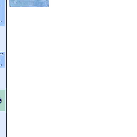
7
:.
com
1
:.