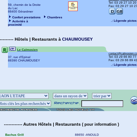
Tel: 03 29 27 10 20
59, chemin de la Droite
Fax: 03 29 27 10 2
du Lac
88400 Gérardmer
Confort prestations
Chambres
.: Légende pictos 
Activités à
proximité
---------
Hôtels | Restaurants
à
CHAUMOUSEY
Le Calmosien
contact@calmosien.
Tel: 03 29 66 80 77
37, rue d'Epinal
Fax: 03 29 66 89 4
88390 CHAUMOUSEY
.: Légende pictos 
:
------------
Autres
Hôtels | Restaurants
(
pour information )
Bachus Grill
88650 -ANOULD