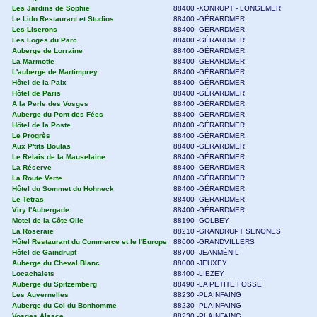
Les Jardins de Sophie
88400 -XONRUPT - LONGEMER
Le Lido Restaurant et Studios
88400 -GÉRARDMER
Les Liserons
88400 -GÉRARDMER
Les Loges du Parc
88400 -GÉRARDMER
Auberge de Lorraine
88400 -GÉRARDMER
La Marmotte
88400 -GÉRARDMER
L'auberge de Martimprey
88400 -GÉRARDMER
Hôtel de la Paix
88400 -GÉRARDMER
Hôtel de Paris
88400 -GÉRARDMER
A la Perle des Vosges
88400 -GÉRARDMER
Auberge du Pont des Fées
88400 -GÉRARDMER
Hôtel de la Poste
88400 -GÉRARDMER
Le Progrès
88400 -GÉRARDMER
Aux P'tits Boulas
88400 -GÉRARDMER
Le Relais de la Mauselaine
88400 -GÉRARDMER
La Réserve
88400 -GÉRARDMER
La Route Verte
88400 -GÉRARDMER
Hôtel du Sommet du Hohneck
88400 -GÉRARDMER
Le Tetras
88400 -GÉRARDMER
Viry l'Aubergade
88400 -GÉRARDMER
Motel de la Côte Olie
88190 -GOLBEY
La Roseraie
88210 -GRANDRUPT SENONES
Hôtel Restaurant du Commerce et le l'Europe
88600 -GRANDVILLERS
Hôtel de Gaindrupt
88700 -JEANMÉNIL
Auberge du Cheval Blanc
88000 -JEUXEY
Locachalets
88400 -LIEZEY
Auberge du Spitzemberg
88490 -LA PETITE FOSSE
Les Auvernelles
88230 -PLAINFAING
Auberge du Col du Bonhomme
88230 -PLAINFAING
Vosges Alsace
88230 -PLAINFAING