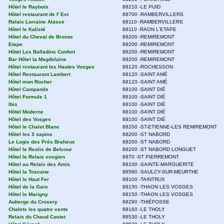
Hôtel le Raybois
88210 -LE PUID
Hôtel restaurant de l' Est
88700 -RAMBERVILLERS
Ralais Lorraine Alasce
88110 -RAMBERVILLERS
Hôtel le Kalisté
88110 -RAON L'ETAPE
Hôtel du Cheval de Bronze
88200 -REMIREMONT
Etape
88200 -REMIREMONT
Hôtel Les Balladins Confort
88200 -REMIREMONT
Bar Hôtel la Magdelaine
88200 -REMIREMONT
Hôtel restaurant les Hautes Vosges
88120 -ROCHESSON
Hôtel Restaurant Lambert
88120 -SAINT AMÉ
Hôtel mon Rocher
88120 -SAINT AMÉ
Hôtel Campanile
88100 -SAINT DIÉ
Hôtel Formule 1
88100 -SAINT DIÉ
Ibis
88100 -SAINT DIÉ
Hôtel Moderne
88100 -SAINT DIÉ
Hôtel des Vosges
88100 -SAINT DIÉ
Hôtel le Chalet Blanc
88200 -ST-ETIENNE-LES REMIREMONT
Hôtel les 3 sapins
88200 -ST NABORD
Le Logis des Prés Braheux
88200 -ST NABORD
Hôtel le Realis de Belcour
88200 -ST NABORD LONGUET
Hôtel le Relais vosgien
8870 -ST PIERREMONT
Hôtel au Relais des Amis
88100 -SAINTE-MARGUERITE
Hôtel la Toscane
88580 -SAULCY-SUR-MEURTHE
Hôtel le Haut Fer
88100 -TAINTRUX
Hôtel de la Gare
88150 -THAON LES VOSGES
Hôtel le Marigny
88150 -THAON LES VOSGES
Auberge du Crosery
88290 -THIÉFOSSE
Chalets les quatre vents
88160 -LE THOLY
Relais du Chaud Costet
88530 -LE THOLY