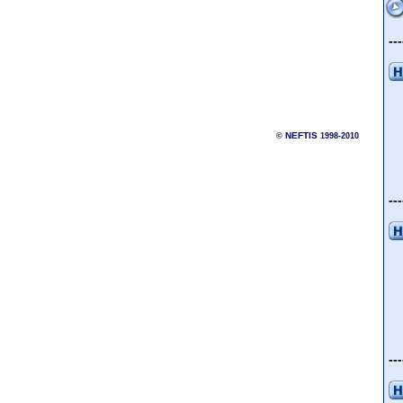
---
NEFTIS
©
1998-2010
---
---