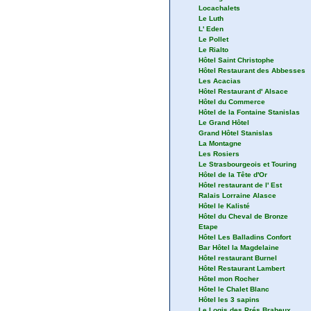
Hôtel de Gaindrupt
Auberge du Cheval Blanc
Locachalets
Le Luth
L' Eden
Le Pollet
Le Rialto
Hôtel Saint Christophe
Hôtel Restaurant des Abbesses
Les Acacias
Hôtel Restaurant d' Alsace
Hôtel du Commerce
Hôtel de la Fontaine Stanislas
Le Grand Hôtel
Grand Hôtel Stanislas
La Montagne
Les Rosiers
Le Strasbourgeois et Touring
Hôtel de la Tête d'Or
Hôtel restaurant de l' Est
Ralais Lorraine Alasce
Hôtel le Kalisté
Hôtel du Cheval de Bronze
Etape
Hôtel Les Balladins Confort
Bar Hôtel la Magdelaine
Hôtel restaurant Burnel
Hôtel Restaurant Lambert
Hôtel mon Rocher
Hôtel le Chalet Blanc