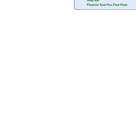
Hôtel restaurant Lombard
Stop Bar
Pizzeria Tout Feu Fout Flam