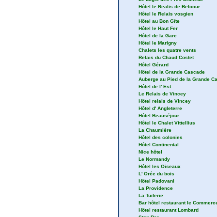
Hôtel les 3 sapins
Le Logis des Prés Braheux
Hôtel le Realis de Belcour
Hôtel le Relais vosgien
Hôtel au Bon Gîte
Hôtel le Haut Fer
Hôtel de la Gare
Hôtel le Marigny
Chalets les quatre vents
Relais du Chaud Costet
Hôtel Gérard
Hôtel de la Grande Cascade
Auberge au Pied de la Grande C
Hôtel de l' Est
Le Relais de Vincey
Hôtel relais de Vincey
Hôtel d' Angleterre
Hôtel Beauséjour
Hôtel le Chalet Vittellius
La Chaumière
Hôtel des colonies
Hôtel Continental
Nice hôtel
Le Normandy
Hôtel les Oiseaux
L' Orée du bois
Hôtel Padovani
La Providence
La Tuilerie
Bar hôtel restaurant le Commerc