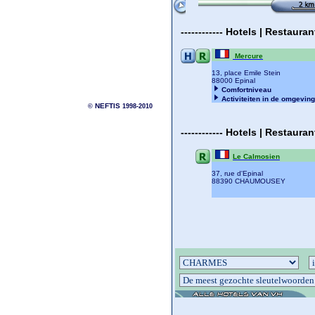
------------
Hotels | Restaura
Mercure
13, place Emile Stein
88000 Epinal
NEFTIS
Comfortniveau
©
1998-2010
Activiteiten in de omgeving
------------
Hotels | Restaura
Le Calmosien
37, rue d'Epinal
88390 CHAUMOUSEY