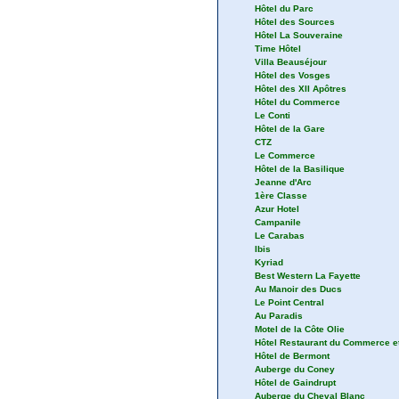
Hôtel de France
Hôtel de Lorraine
Hôtel du Parc
Hôtel des Sources
Hôtel La Souveraine
Time Hôtel
Villa Beauséjour
Hôtel des Vosges
Hôtel des XII Apôtres
Hôtel du Commerce
Le Conti
Hôtel de la Gare
CTZ
Le Commerce
Hôtel de la Basilique
Jeanne d'Arc
1ère Classe
Azur Hotel
Campanile
Le Carabas
Ibis
Kyriad
Best Western La Fayette
Au Manoir des Ducs
Le Point Central
Au Paradis
Motel de la Côte Olie
Hôtel Restaurant du Commerce et
Hôtel de Bermont
Auberge du Coney