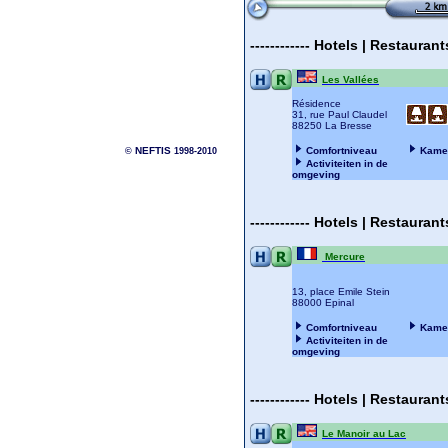
------------
Hotels | Restauran
Les Vallées
Résidence
31, rue Paul Claudel
88250 La Bresse
NEFTIS
Comfortniveau
Kame
©
1998-2010
Activiteiten in de
omgeving
------------
Hotels | Restauran
Mercure
13, place Emile Stein
88000 Epinal
Comfortniveau
Kame
Activiteiten in de
omgeving
------------
Hotels | Restauran
Le Manoir au Lac