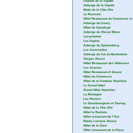
Chalets de la Vigotte
Auberge de la Vigotte
Motel de la Côte Olie
La Roseraie
Hôtel Restaurant du Commerce et 
Auberge du Coney
Hôtel de Gaindrupt
Auberge du Cheval Blanc
Locachalets
Les Sapins
Auberge du Spitzemberg
Les Auvernelles
Auberge du Col du Bonhomme
Vosges Alsace
Hôtel Restaurant des Abbesses
Les Acacias
Hôtel Restaurant d' Alsace
Hôtel du Commerce
Hôtel de la Fontaine Stanislas
Le Grand Hôtel
Grand Hôtel Stanislas
La Montagne
Les Rosiers
Le Strasbourgeois et Touring
Hôtel de la Tête d'Or
Hôtel le Raybois
Hôtel restaurant de l' Est
Ralais Lorraine Alasce
Hôtel de la Gare
Hôtel restaurant de la Place