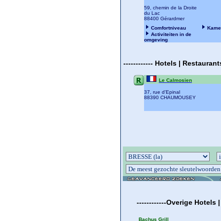
59, chemin de la Droite
du Lac
88400 Gérardmer
Comfortniveau
Kame
Activiteiten in de
omgeving
------------
Hotels | Restauran
Le Calmosien
37, rue d'Epinal
88390 CHAUMOUSEY
------------
Overige
Hotels 
Bachus Grill