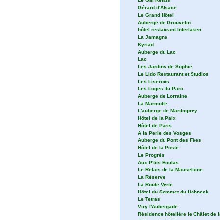
Le Gai Relais
Gérard d'Alsace
Le Grand Hôtel
Auberge de Grouvelin
hôtel restaurant Interlaken
La Jamagne
Kyriad
Auberge du Lac
Lac
Les Jardins de Sophie
Le Lido Restaurant et Studios
Les Liserons
Les Loges du Parc
Auberge de Lorraine
La Marmotte
L'auberge de Martimprey
Hôtel de la Paix
Hôtel de Paris
A la Perle des Vosges
Auberge du Pont des Fées
Hôtel de la Poste
Le Progrès
Aux P'tits Boulas
Le Relais de la Mauselaine
La Réserve
La Route Verte
Hôtel du Sommet du Hohneck
Le Tetras
Viry l'Aubergade
Résidence hôtelière le Châlet de