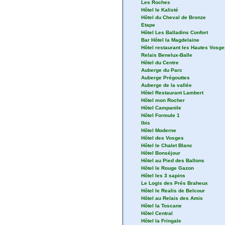
Les Roches
Hôtel le Kalisté
Hôtel du Cheval de Bronze
Etape
Hôtel Les Balladins Confort
Bar Hôtel la Magdelaine
Hôtel restaurant les Hautes Vosge
Relais Benelux-Balle
Hôtel du Centre
Auberge du Parc
Auberge Prégouttes
Auberge de la vallée
Hôtel Restaurant Lambert
Hôtel mon Rocher
Hôtel Campanile
Hôtel Formule 1
Ibis
Hôtel Moderne
Hôtel des Vosges
Hôtel le Chalet Blanc
Hôtel Bonséjour
Hôtel au Pied des Ballons
Hôtel le Rouge Gazon
Hôtel les 3 sapins
Le Logis des Prés Braheux
Hôtel le Realis de Belcour
Hôtel au Relais des Amis
Hôtel la Toscane
Hôtel Central
Hôtel la Fringale