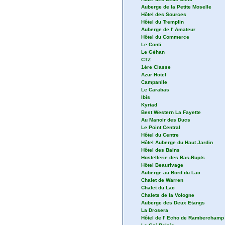
Auberge de la Petite Moselle
Hôtel des Sources
Hôtel du Tremplin
Auberge de l' Amateur
Hôtel du Commerce
Le Conti
Le Géhan
CTZ
1ère Classe
Azur Hotel
Campanile
Le Carabas
Ibis
Kyriad
Best Western La Fayette
Au Manoir des Ducs
Le Point Central
Hôtel du Centre
Hôtel Auberge du Haut Jardin
Hôtel des Bains
Hostellerie des Bas-Rupts
Hôtel Beaurivage
Auberge au Bord du Lac
Chalet de Warren
Chalet du Lac
Chalets de la Vologne
Auberge des Deux Etangs
La Drosera
Hôtel de l' Echo de Ramberchamp