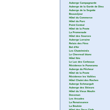
Auberge Campagnarde
Auberge de la Garde de Dieu
Auberge de la Segotte
Beauséjour
Hôtel du Commerce
Hôtel du Parc
Point Central
Hôtel de la Poste
La Promenade
Hôtel des Sources
Auberge Lorraine
Relais des Fées
Bol d'Air
Les Chatelminés
Le Chevreuil blanc
Hôtel Ibis
Le Lac des Corbeaux
Résidence le Panorama
Auberge du Pêcheur
Hôtel de la Poste
Résidence les Vallées
Hôtel Chalet des Roches
Auberge Schmargult
Auberge des Skieurs
Hôtel du Vieux Moulin
Dossman
Les Arcades
La Renaissance
La Bouloie
Hôtel des Deux Clefs