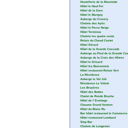
Hostellerie de la Moselotte
Hôtel le Haut Fer
Hôtel de la Gare
Hôtel le Marigny
Auberge du Crosery
Chalets des Ayés
Hôtel le Perce Neige
Hôtel Terminus
Chalets les quatre vents
Relais du Chaud Costet
Hôtel Gérard
Hôtel de la Grande Cascade
Auberge au Pied de la Grande Ca
Auberge de la Croix des Hêtres
Hôtel le Grisard
Hôtel les Buisonnets
Hôtel restaurant Relais Vert
La Résidence
Auberge le Val Joli
Résidence Le Vétiné
Les Bruyères
Hôtel des Buttes
Chalet de Ronde Bruche
Hôtel de l' Ermitage
Chaume Grand Ventron
Hôtel du Blanc Ru
Bar hôtel restaurant le Commerce
Hôtel restaurant Lombard
Stop Bar
Chalets de Longemer