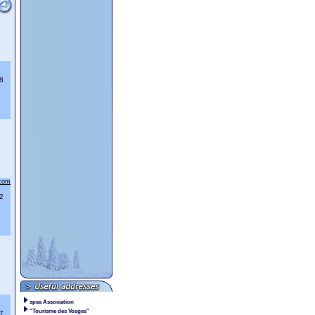
9
8
.com
1
2
spas Association
0
"Tourisme des Vosges"
7