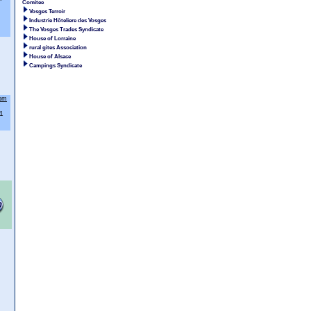
Comitee
Vosges Terroir
Industrie Hôteliere des Vosges
The Vosges Trades Syndicate
House of Lorraine
rural gites Association
House of Alsace
Campings Syndicate
com
7
1