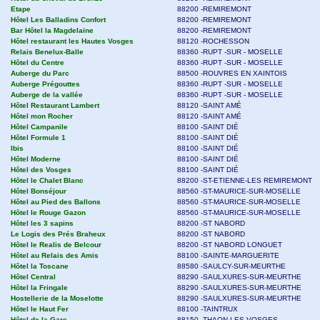
Etape
88200 -REMIREMONT
Hôtel Les Balladins Confort
88200 -REMIREMONT
Bar Hôtel la Magdelaine
88200 -REMIREMONT
Hôtel restaurant les Hautes Vosges
88120 -ROCHESSON
Relais Benelux-Balle
88360 -RUPT -SUR - MOSELLE
Hôtel du Centre
88360 -RUPT -SUR - MOSELLE
Auberge du Parc
88500 -ROUVRES EN XAINTOIS
Auberge Prégouttes
88360 -RUPT -SUR - MOSELLE
Auberge de la vallée
88360 -RUPT -SUR - MOSELLE
Hôtel Restaurant Lambert
88120 -SAINT AMÉ
Hôtel mon Rocher
88120 -SAINT AMÉ
Hôtel Campanile
88100 -SAINT DIÉ
Hôtel Formule 1
88100 -SAINT DIÉ
Ibis
88100 -SAINT DIÉ
Hôtel Moderne
88100 -SAINT DIÉ
Hôtel des Vosges
88100 -SAINT DIÉ
Hôtel le Chalet Blanc
88200 -ST-ETIENNE-LES REMIREMONT
Hôtel Bonséjour
88560 -ST-MAURICE-SUR-MOSELLE
Hôtel au Pied des Ballons
88560 -ST-MAURICE-SUR-MOSELLE
Hôtel le Rouge Gazon
88560 -ST-MAURICE-SUR-MOSELLE
Hôtel les 3 sapins
88200 -ST NABORD
Le Logis des Prés Braheux
88200 -ST NABORD
Hôtel le Realis de Belcour
88200 -ST NABORD LONGUET
Hôtel au Relais des Amis
88100 -SAINTE-MARGUERITE
Hôtel la Toscane
88580 -SAULCY-SUR-MEURTHE
Hôtel Central
88290 -SAULXURES-SUR-MEURTHE
Hôtel la Fringale
88290 -SAULXURES-SUR-MEURTHE
Hostellerie de la Moselotte
88290 -SAULXURES-SUR-MEURTHE
Hôtel le Haut Fer
88100 -TAINTRUX
Hôtel de la Gare
88150 -THAON LES VOSGES