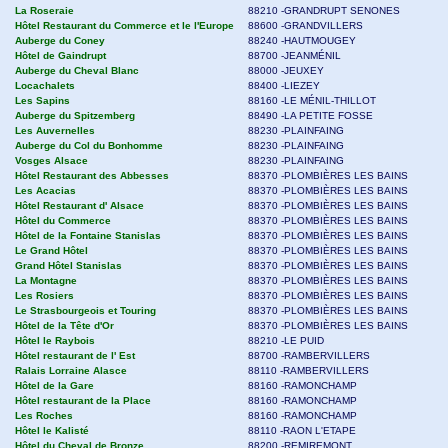
La Roseraie
88210 -GRANDRUPT SENONES
Hôtel Restaurant du Commerce et le l'Europe
88600 -GRANDVILLERS
Auberge du Coney
88240 -HAUTMOUGEY
Hôtel de Gaindrupt
88700 -JEANMÉNIL
Auberge du Cheval Blanc
88000 -JEUXEY
Locachalets
88400 -LIEZEY
Les Sapins
88160 -LE MÉNIL-THILLOT
Auberge du Spitzemberg
88490 -LA PETITE FOSSE
Les Auvernelles
88230 -PLAINFAING
Auberge du Col du Bonhomme
88230 -PLAINFAING
Vosges Alsace
88230 -PLAINFAING
Hôtel Restaurant des Abbesses
88370 -PLOMBIÈRES LES BAINS
Les Acacias
88370 -PLOMBIÈRES LES BAINS
Hôtel Restaurant d' Alsace
88370 -PLOMBIÈRES LES BAINS
Hôtel du Commerce
88370 -PLOMBIÈRES LES BAINS
Hôtel de la Fontaine Stanislas
88370 -PLOMBIÈRES LES BAINS
Le Grand Hôtel
88370 -PLOMBIÈRES LES BAINS
Grand Hôtel Stanislas
88370 -PLOMBIÈRES LES BAINS
La Montagne
88370 -PLOMBIÈRES LES BAINS
Les Rosiers
88370 -PLOMBIÈRES LES BAINS
Le Strasbourgeois et Touring
88370 -PLOMBIÈRES LES BAINS
Hôtel de la Tête d'Or
88370 -PLOMBIÈRES LES BAINS
Hôtel le Raybois
88210 -LE PUID
Hôtel restaurant de l' Est
88700 -RAMBERVILLERS
Ralais Lorraine Alasce
88110 -RAMBERVILLERS
Hôtel de la Gare
88160 -RAMONCHAMP
Hôtel restaurant de la Place
88160 -RAMONCHAMP
Les Roches
88160 -RAMONCHAMP
Hôtel le Kalisté
88110 -RAON L'ETAPE
Hôtel du Cheval de Bronze
88200 -REMIREMONT