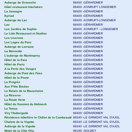
Auberge de Grouvelin
88400 -GÉRARDMER
hôtel restaurant Interlaken
88400 -XONRUPT LONGEMER
La Jamagne
88400 -GÉRARDMER
Kyriad
88400 -GÉRARDMER
Auberge du Lac
88400 -XONRUPT-LONGEMER
Lac
88400 -GÉRARDMER
Les Jardins de Sophie
88400 -XONRUPT - LONGEMER
Le Lido Restaurant et Studios
88400 -GÉRARDMER
Les Liserons
88400 -GÉRARDMER
Les Loges du Parc
88400 -GÉRARDMER
Auberge de Lorraine
88400 -GÉRARDMER
La Marmotte
88400 -GÉRARDMER
L'auberge de Martimprey
88400 -GÉRARDMER
Hôtel de la Paix
88400 -GÉRARDMER
Hôtel de Paris
88400 -GÉRARDMER
A la Perle des Vosges
88400 -GÉRARDMER
Auberge du Pont des Fées
88400 -GÉRARDMER
Hôtel de la Poste
88400 -GÉRARDMER
Le Progrès
88400 -GÉRARDMER
Aux P'tits Boulas
88400 -GÉRARDMER
Le Relais de la Mauselaine
88400 -GÉRARDMER
La Réserve
88400 -GÉRARDMER
La Route Verte
88400 -GÉRARDMER
Hôtel du Sommet du Hohneck
88400 -GÉRARDMER
Le Tetras
88400 -GÉRARDMER
Viry l'Aubergade
88400 -GÉRARDMER
Résidence hôtelière le Châlet de la Combeauté
88340 -LE GIRMONT VAL D'AJOL
Chalets de la Vigotte
88340 -LE GIRMONT VAL D'AJOL
Auberge de la Vigotte
88340 -LE GIRMONT VAL D'AJOL
Motel de la Côte Olie
88190 -GOLBEY