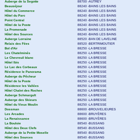
Auberge de la Segotte
88700 -AUTREY
Beauséjour
88240 -BAINS LES BAINS
Hôtel du Commerce
88240 -BAINS LES BAINS
Hôtel du Parc
88240 -BAINS LES BAINS
Point Central
88240 -BAINS LES BAINS
Hôtel de la Poste
88240 -BAINS LES BAINS
La Promenade
88240 -BAINS LES BAINS
Hôtel des Sources
88240 -BAINS LES BAINS
Auberge Lorraine
88520 -BAN DE LAVELINE
Relais des Fées
88520 -BERTRIMOUTIER
Bol d'Air
88250 -LA BRESSE
Les Chatelminés
88250 -LA BRESSE
Le Chevreuil blanc
88250 -LA BRESSE
Hôtel Ibis
88250 -LA BRESSE
Le Lac des Corbeaux
88250 -LA BRESSE
Résidence le Panorama
88250 -LA BRESSE
Auberge du Pêcheur
88250 -LA BRESSE
Hôtel de la Poste
88250 -LA BRESSE
Résidence les Vallées
88250 -LA BRESSE
Hôtel Chalet des Roches
88250 -LA BRESSE
Auberge Schmargult
88250 -LA BRESSE
Auberge des Skieurs
88250 -LA BRESSE
Hôtel du Vieux Moulin
88250 -LA BRESSE
Dossman
88600 -BROUVELIEURES
Les Arcades
88600 -BRUYÈRES
La Renaissance
88600 -BRUYÈRES
La Bouloie
88540 -BUSSANG
Hôtel des Deux Clefs
88540 -BUSSANG
Auberge de la Petite Moselle
88540 -BUSSANG
Hôtel des Sources
88540 -BUSSANG