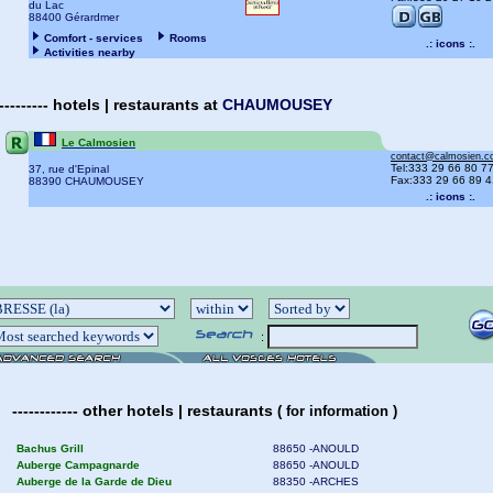
du Lac
88400 Gérardmer
Comfort - services
Rooms
.: icons :.
Activities nearby
---------
hotels | restaurants
at
CHAUMOUSEY
Le Calmosien
contact@calmosien.
Tel:333 29 66 80 7
37, rue d'Epinal
Fax:333 29 66 89 4
88390 CHAUMOUSEY
.: icons :.
:
------------
other
hotels | restaurants
(
for information )
Bachus Grill
88650 -ANOULD
Auberge Campagnarde
88650 -ANOULD
Auberge de la Garde de Dieu
88350 -ARCHES