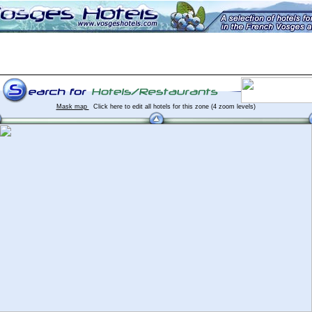
Mask map
Click here to edit all hotels for this zone (4 zoom levels)