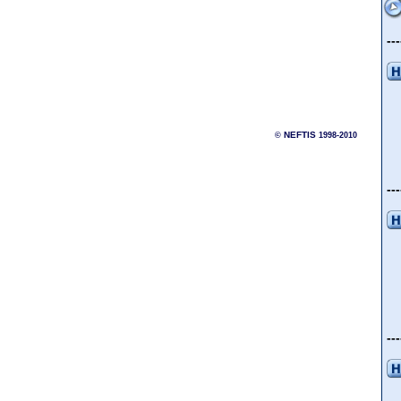
---
NEFTIS
©
1998-2010
---
---