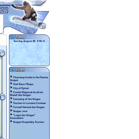
Sunday, August 09, 9:56:11
Charming hotels in the Hautes
Vosges
Visit Raon l'Etape
City of Epinal
Comité Régional de ski du
Massif des Vosges
Canoeing of the Vosges
Tourism in Lorraine Comitee
Conseil Général des Vosges
Vosges .com
"Logis des Vosges"
Association
Vosges Hospitality Tourism