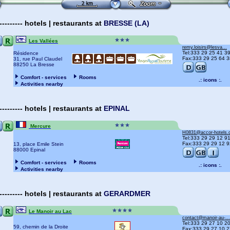
---------
hotels | restaurants
at
BRESSE (LA)
Les Vallées
remy.loisirs@lesva...
Tel:333 29 25 41 3
Résidence
Fax:333 29 25 64 3
31, rue Paul Claudel
88250 La Bresse
Comfort - services
Rooms
.: icons :.
Activities nearby
---------
hotels | restaurants
at
EPINAL
Mercure
H0831@accor-hotels
Tel:333 29 29 12 9
Fax:333 29 29 12 9
13, place Emile Stein
88000 Epinal
Comfort - services
Rooms
.: icons :.
Activities nearby
---------
hotels | restaurants
at
GERARDMER
Le Manoir au Lac
contact@manoir-au-...
Tel:333 29 27 10 2
59, chemin de la Droite
Fax:333 29 27 10 2