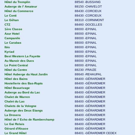
Hôtel du Tremplin
88540 -BUSSANG
Auberge de l' Amateur
88150 -CHAVELOT
Hôtel du Commerce
88430 -CORCIEUX
Le Conti
88430 -CORCIEUX
Le Géhan
88310 -CORNIMONT
CTZ
88460 -DOCELLES
1ère Classe
88000 -EPINAL
Azur Hotel
88000 -EPINAL
Campanile
88000 -EPINAL
Le Carabas
88000 -EPINAL
Ibis
88000 -EPINAL
Kyriad
88000 -EPINAL
Best Western La Fayette
88000 -EPINAL
Au Manoir des Ducs
88000 -EPINAL
Le Point Central
88000 -EPINAL
Hôtel du Centre
88230 -FRAIZE
Hôtel Auberge du Haut Jardin
88640 -REHAUPAL
Hôtel des Bains
88400 -GÉRARDMER
Hostellerie des Bas-Rupts
88400 -GÉRARDMER
Hôtel Beaurivage
88400 -GÉRARDMER
Auberge au Bord du Lac
88400 -GÉRARDMER
Chalet de Warren
88400 -GÉRARDMER
Chalet du Lac
88400 -GÉRARDMER
Chalets de la Vologne
88400 -GÉRARDMER
Auberge des Deux Etangs
88400 -GÉRARDMER
La Drosera
88400 -GÉRARDMER
Hôtel de l' Echo de Ramberchamp
88400 -GÉRARDMER
Le Gai Relais
88400 -GÉRARDMER
Gérard d'Alsace
88400 -GÉRARDMER
Le Grand Hôtel
88401 -GÉRARDMER CEDEX