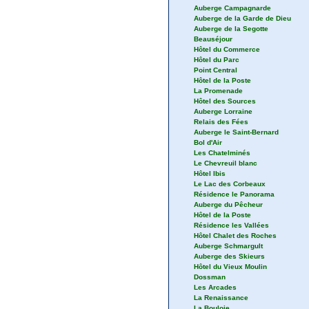
Auberge Campagnarde
Auberge de la Garde de Dieu
Auberge de la Segotte
Beauséjour
Hôtel du Commerce
Hôtel du Parc
Point Central
Hôtel de la Poste
La Promenade
Hôtel des Sources
Auberge Lorraine
Relais des Fées
Auberge le Saint-Bernard
Bol d'Air
Les Chatelminés
Le Chevreuil blanc
Hôtel Ibis
Le Lac des Corbeaux
Résidence le Panorama
Auberge du Pêcheur
Hôtel de la Poste
Résidence les Vallées
Hôtel Chalet des Roches
Auberge Schmargult
Auberge des Skieurs
Hôtel du Vieux Moulin
Dossman
Les Arcades
La Renaissance
La Bouloie