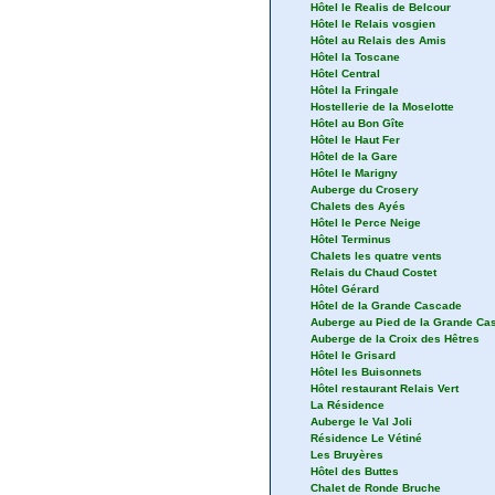
Hôtel le Realis de Belcour
Hôtel le Relais vosgien
Hôtel au Relais des Amis
Hôtel la Toscane
Hôtel Central
Hôtel la Fringale
Hostellerie de la Moselotte
Hôtel au Bon Gîte
Hôtel le Haut Fer
Hôtel de la Gare
Hôtel le Marigny
Auberge du Crosery
Chalets des Ayés
Hôtel le Perce Neige
Hôtel Terminus
Chalets les quatre vents
Relais du Chaud Costet
Hôtel Gérard
Hôtel de la Grande Cascade
Auberge au Pied de la Grande Ca
Auberge de la Croix des Hêtres
Hôtel le Grisard
Hôtel les Buisonnets
Hôtel restaurant Relais Vert
La Résidence
Auberge le Val Joli
Résidence Le Vétiné
Les Bruyères
Hôtel des Buttes
Chalet de Ronde Bruche