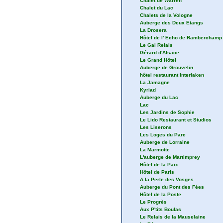
Chalet de Warren
Chalet du Lac
Chalets de la Vologne
Auberge des Deux Etangs
La Drosera
Hôtel de l' Echo de Ramberchamp
Le Gai Relais
Gérard d'Alsace
Le Grand Hôtel
Auberge de Grouvelin
hôtel restaurant Interlaken
La Jamagne
Kyriad
Auberge du Lac
Lac
Les Jardins de Sophie
Le Lido Restaurant et Studios
Les Liserons
Les Loges du Parc
Auberge de Lorraine
La Marmotte
L'auberge de Martimprey
Hôtel de la Paix
Hôtel de Paris
A la Perle des Vosges
Auberge du Pont des Fées
Hôtel de la Poste
Le Progrès
Aux P'tits Boulas
Le Relais de la Mauselaine