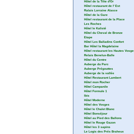
Hôtel de la Tête d'Or
Hôtel restaurant de l' Est
Ralais Lorraine Alasce
Hôtel de la Gare
Hôtel restaurant de la Place
Les Roches
Hôtel le Kalisté
Hôtel du Cheval de Bronze
Etape
Hôtel Les Balladins Confort
Bar Hôtel la Magdelaine
Hôtel restaurant les Hautes Vosge
Relais Benelux-Balle
Hôtel du Centre
Auberge du Parc
Auberge Prégouttes
Auberge de la vallée
Hôtel Restaurant Lambert
Hôtel mon Rocher
Hôtel Campanile
Hôtel Formule 1
Ibis
Hôtel Moderne
Hôtel des Vosges
Hôtel le Chalet Blanc
Hôtel Bonséjour
Hôtel au Pied des Ballons
Hôtel le Rouge Gazon
Hôtel les 3 sapins
Le Logis des Prés Braheux