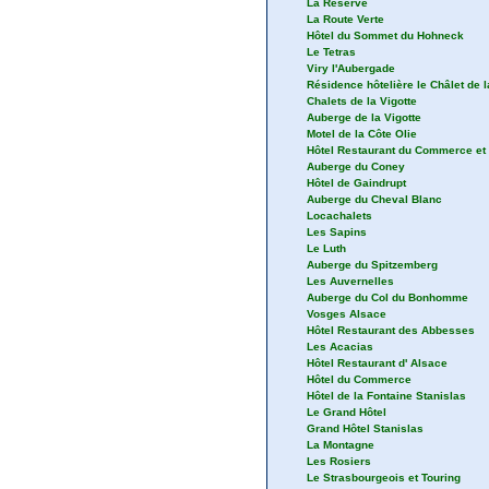
La Réserve
La Route Verte
Hôtel du Sommet du Hohneck
Le Tetras
Viry l'Aubergade
Résidence hôtelière le Châlet de
Chalets de la Vigotte
Auberge de la Vigotte
Motel de la Côte Olie
Hôtel Restaurant du Commerce et 
Auberge du Coney
Hôtel de Gaindrupt
Auberge du Cheval Blanc
Locachalets
Les Sapins
Le Luth
Auberge du Spitzemberg
Les Auvernelles
Auberge du Col du Bonhomme
Vosges Alsace
Hôtel Restaurant des Abbesses
Les Acacias
Hôtel Restaurant d' Alsace
Hôtel du Commerce
Hôtel de la Fontaine Stanislas
Le Grand Hôtel
Grand Hôtel Stanislas
La Montagne
Les Rosiers
Le Strasbourgeois et Touring