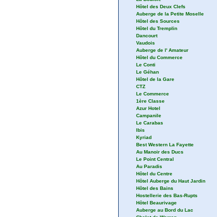
Hôtel des Deux Clefs
Auberge de la Petite Moselle
Hôtel des Sources
Hôtel du Tremplin
Dancourt
Vaudois
Auberge de l' Amateur
Hôtel du Commerce
Le Conti
Le Géhan
Hôtel de la Gare
CTZ
Le Commerce
1ère Classe
Azur Hotel
Campanile
Le Carabas
Ibis
Kyriad
Best Western La Fayette
Au Manoir des Ducs
Le Point Central
Au Paradis
Hôtel du Centre
Hôtel Auberge du Haut Jardin
Hôtel des Bains
Hostellerie des Bas-Rupts
Hôtel Beaurivage
Auberge au Bord du Lac