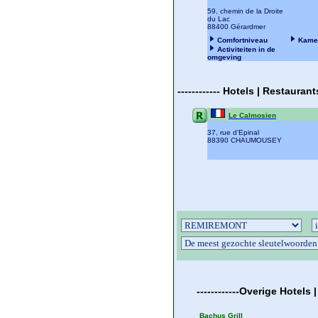
59, chemin de la Droite
du Lac
88400 Gérardmer
Comfortniveau
Kame
Activiteiten in de
omgeving
------------
Hotels | Restauran
Le Calmosien
37, rue d'Epinal
88390 CHAUMOUSEY
------------
Overige
Hotels 
Bachus Grill