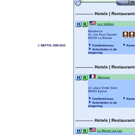
------------
Hotels | Restauran
Les Vallées
Résidence
31, rue Paul Claudel
88250 La Bresse
NEFTIS
Comfortniveau
Kame
©
1998-2010
Activiteiten in de
omgeving
------------
Hotels | Restauran
Mercure
13, place Emile Stein
88000 Epinal
Comfortniveau
Kame
Activiteiten in de
omgeving
------------
Hotels | Restauran
Le Manoir au Lac