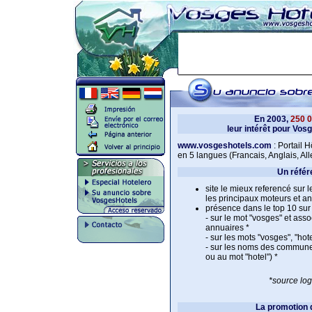
En 2003,
250 
leur intérêt pour Vos
www.vosgeshotels.com
: Portail H
en 5 langues (Francais, Anglais, A
Un référ
site le mieux referencé sur 
les principaux moteurs et an
présence dans le top 10 sur 
- sur le mot "vosges" et ass
annuaires *
- sur les mots "vosges", "hot
- sur les noms des commune
ou au mot "hotel") *
*source log
La promotion 