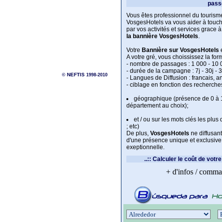
pass
Vous êtes professionnel du tourism
VosgesHotels va vous aider à touch
par vos activités et services grace à
la bannière VosgesHotels
.
Votre
Bannière sur VosgesHotels
e
A votre gré, vous choississez la for
- nombre de passages : 1 000 - 10 00
- durée de la campagne : 7j - 30j - 3
NEFTIS
©
1998-2010
- Langues de Diffusion : francais, 
- ciblage en fonction des recherches
géographique (présence de 0 à 
département au choix);
et / ou sur les mots clés les plus
; etc)
De plus,
VosgesHotels
ne diffusan
d'une présence unique et exclusive 
exeptionnelle.
..:: Calculer le coût de vo
+ d'infos / comma