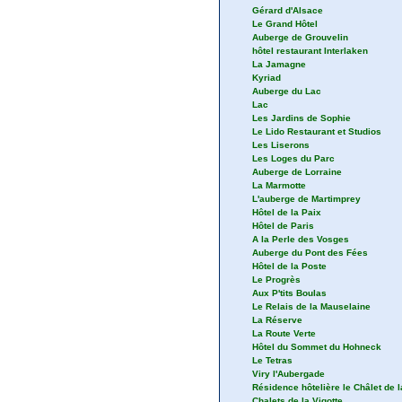
Gérard d'Alsace
Le Grand Hôtel
Auberge de Grouvelin
hôtel restaurant Interlaken
La Jamagne
Kyriad
Auberge du Lac
Lac
Les Jardins de Sophie
Le Lido Restaurant et Studios
Les Liserons
Les Loges du Parc
Auberge de Lorraine
La Marmotte
L'auberge de Martimprey
Hôtel de la Paix
Hôtel de Paris
A la Perle des Vosges
Auberge du Pont des Fées
Hôtel de la Poste
Le Progrès
Aux P'tits Boulas
Le Relais de la Mauselaine
La Réserve
La Route Verte
Hôtel du Sommet du Hohneck
Le Tetras
Viry l'Aubergade
Résidence hôtelière le Châlet de
Chalets de la Vigotte