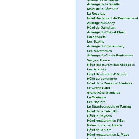
Auberge de la Vigotte
Motel de la Côte Olie
La Roseraie
Hôtel Restaurant du Commerce et 
Auberge du Coney
Hôtel de Gaindrupt
Auberge du Cheval Blanc
Locachalets
Les Sapins
Auberge du Spitzemberg
Les Auvernelles
Auberge du Col du Bonhomme
Vosges Alsace
Hôtel Restaurant des Abbesses
Les Acacias
Hôtel Restaurant d' Alsace
Hôtel du Commerce
Hôtel de la Fontaine Stanislas
Le Grand Hôtel
Grand Hôtel Stanislas
La Montagne
Les Rosiers
Le Strasbourgeois et Touring
Hôtel de la Tête d'Or
Hôtel le Raybois
Hôtel restaurant de l' Est
Ralais Lorraine Alasce
Hôtel de la Gare
Hôtel restaurant de la Place