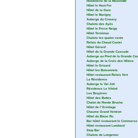
Hostellerie de la Moselotte
Hôtel le Haut Fer
Hôtel de la Gare
Hôtel le Marigny
Auberge du Crosery
Chalets des Ayés
Hôtel le Perce Neige
Hôtel Terminus
Chalets les quatre vents
Relais du Chaud Costet
Hôtel Gérard
Hôtel de la Grande Cascade
Auberge au Pied de la Grande Ca
Auberge de la Croix des Hêtres
Hôtel le Grisard
Hôtel les Buisonnets
Hôtel restaurant Relais Vert
La Résidence
Auberge le Val Joli
Résidence Le Vétiné
Les Bruyères
Hôtel des Buttes
Chalet de Ronde Bruche
Hôtel de l' Ermitage
Chaume Grand Ventron
Hôtel du Blanc Ru
Bar hôtel restaurant le Commerce
Hôtel restaurant Lombard
Stop Bar
Chalets de Longemer