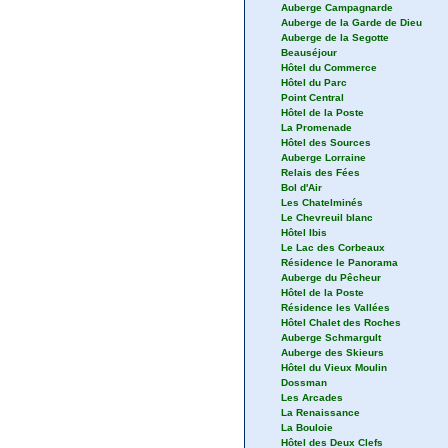
Auberge Campagnarde
Auberge de la Garde de Dieu
Auberge de la Segotte
Beauséjour
Hôtel du Commerce
Hôtel du Parc
Point Central
Hôtel de la Poste
La Promenade
Hôtel des Sources
Auberge Lorraine
Relais des Fées
Bol d'Air
Les Chatelminés
Le Chevreuil blanc
Hôtel Ibis
Le Lac des Corbeaux
Résidence le Panorama
Auberge du Pêcheur
Hôtel de la Poste
Résidence les Vallées
Hôtel Chalet des Roches
Auberge Schmargult
Auberge des Skieurs
Hôtel du Vieux Moulin
Dossman
Les Arcades
La Renaissance
La Bouloie
Hôtel des Deux Clefs