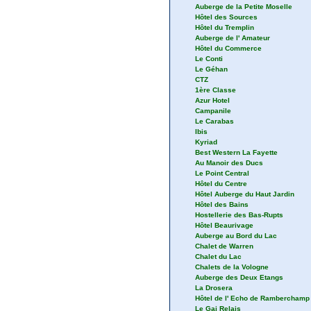
Auberge de la Petite Moselle
Hôtel des Sources
Hôtel du Tremplin
Auberge de l' Amateur
Hôtel du Commerce
Le Conti
Le Géhan
CTZ
1ère Classe
Azur Hotel
Campanile
Le Carabas
Ibis
Kyriad
Best Western La Fayette
Au Manoir des Ducs
Le Point Central
Hôtel du Centre
Hôtel Auberge du Haut Jardin
Hôtel des Bains
Hostellerie des Bas-Rupts
Hôtel Beaurivage
Auberge au Bord du Lac
Chalet de Warren
Chalet du Lac
Chalets de la Vologne
Auberge des Deux Etangs
La Drosera
Hôtel de l' Echo de Ramberchamp
Le Gai Relais