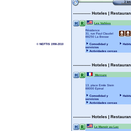
------------
Hoteles | Restaura
Les Vallées
Résidence
31, rue Paul Claudel
88250 La Bresse
NEFTIS
Comodidad y
Habit
©
1998-2010
servicios
Actividades cercas
------------
Hoteles | Restaura
Mercure
13, place Emile Stein
88000 Epinal
Comodidad y
Habit
servicios
Actividades cercas
------------
Hoteles | Restaura
Le Manoir au Lac