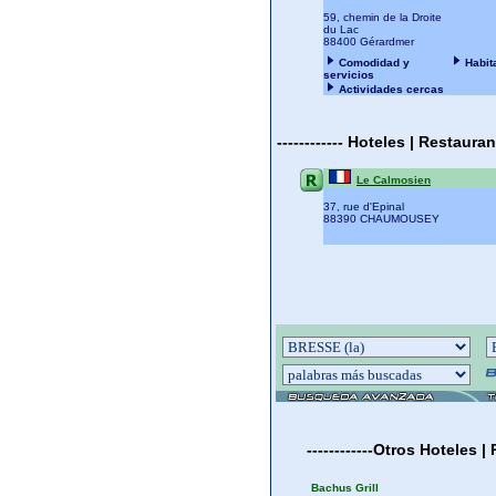
59, chemin de la Droite
du Lac
88400 Gérardmer
Comodidad y
Habit
servicios
Actividades cercas
------------
Hoteles | Restaura
Le Calmosien
37, rue d'Epinal
88390 CHAUMOUSEY
------------
Otros
Hoteles |
Bachus Grill