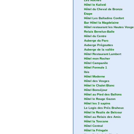
Les Roches
Hôtel le Kalisté
Hôtel du Cheval de Bronze
Etape
Hôtel Les Balladins Confort
Bar Hôtel la Magdelaine
Hôtel restaurant les Hautes Vosge
Relais Benelux-Balle
Hôtel du Centre
Auberge du Parc
Auberge Prégouttes
Auberge de la vallée
Hôtel Restaurant Lambert
Hôtel mon Rocher
Hôtel Campanile
Hôtel Formule 1
Ibis
Hôtel Moderne
Hôtel des Vosges
Hôtel le Chalet Blanc
Hôtel Bonséjour
Hôtel au Pied des Ballons
Hôtel le Rouge Gazon
Hôtel les 3 sapins
Le Logis des Prés Braheux
Hôtel le Realis de Belcour
Hôtel au Relais des Amis
Hôtel la Toscane
Hôtel Central
Hôtel la Fringale