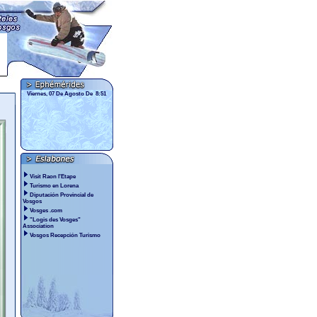
Viernes, 07 De Agosto De 8:51
Visit Raon l'Etape
Turismo en Lorena
Diputación Provincial de
Vosgos
Vosges .com
"Logis des Vosges"
Association
Vosgos Recepción Turismo