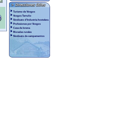
Turismo de Vosgos
Vosgos Terruño
Sindicato d'Industria hostelera
Profesiones por Vosgos
Casa de lorena
Moradas rurales
Sindicato de campamentos